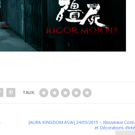
TAUX:
s
[AURA KINGDOM ASIA] 24/05/2015 – Nouveaux Cost
et Décorations d’inté