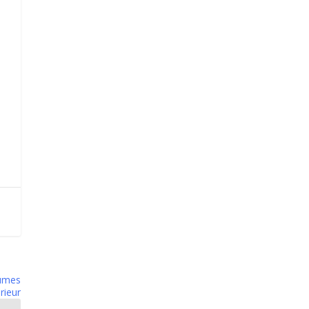
umes
rieur