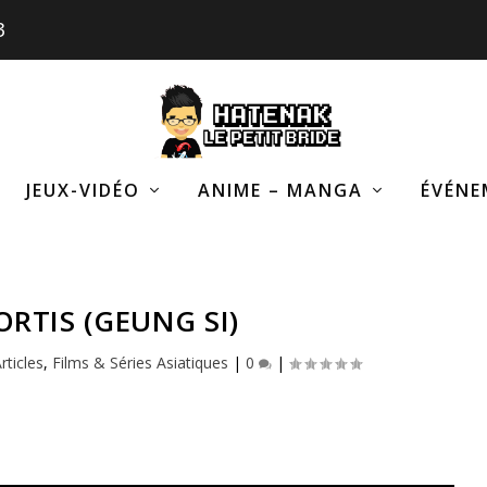
3
JEUX-VIDÉO
ANIME – MANGA
ÉVÉNE
RTIS (GEUNG SI)
rticles
,
Films & Séries Asiatiques
|
0
|