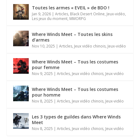
Toutes les armes « EVEIL » de BDO !
Jan 9, 2026
|
Articles
,
Black Desert Online
,
Jeux-vidéo
,
Les jeux du moment
,
MMORPG
Where Winds Meet – Toutes les skins
d’armes
Nov 10, 2025
|
Articles
,
Jeux vidéo chinois
,
Jeux-vidéo
Where Winds Meet – Tous les costumes
pour femme
Nov 9, 2025
|
Articles
,
Jeux vidéo chinois
,
Jeux-vidéo
Where Winds Meet – Tous les costumes
pour homme
Nov 8, 2025
|
Articles
,
Jeux vidéo chinois
,
Jeux-vidéo
Les 3 types de guildes dans Where Winds
Meet
Nov 8, 2025
|
Articles
,
Jeux vidéo chinois
,
Jeux-vidéo